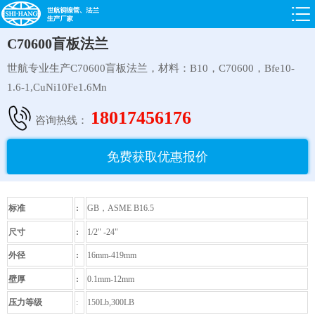
C70600盲板法兰
世航专业生产C70600盲板法兰，材料：B10，C70600，Bfe10-
1.6-1,CuNi10Fe1.6Mn
18017456176
咨询热线：
免费获取优惠报价
标准
:
GB，ASME B16.5
尺寸
:
1/2" -24"
外径
:
16mm-419mm
壁厚
:
0.1mm-12mm
压力等级
:
150Lb,300LB