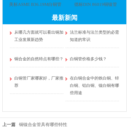
美标ASME B36.19M白铜管
德标DIN 86019铜镍管
最新新闻
从哪几方面就可以看出铜加
法兰标准与法兰类型的必需
工业发展新趋势
知道的常识
铜合金的自然特点有哪些？
白铜管价格多少钱？
白铜管厂家哪家好，厂家推
在白铜合金中的铁白铜、锌
荐
白铜、铝白铜、镍白铜有哪
些用途
上一篇
铜镍合金管具有哪些特性