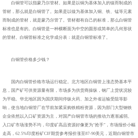
白铜管可以指蒙乃尔管材。如果是以铜为基体加入的镍而制成的
管材，那么就是白铜管了。如果是以镍为基体加入铜、铁、锰等元素
而制成的管材，就是蒙乃尔管了。管材都有自己的标准，那么白铜管
标准也是有的。白铜管是一种横断面为中空的圆形或简单的几何形状
的管材。白铜管标准之化学成分表：就是白铜管标准了。
白铜管价格多少钱？
国内白铜管价格市场运行稳定。北方地区白铜管上涨态势基本平
息，国产矿可供资源量有限，市场多为供货商操纵，钢厂上货状况较
为平稳。华北地区因为国庆期间停纵火药、加之外省运输受阻等影
响，使当地白铜管厂在节前加紧采购铁精粉资源，因为部门大型钢铁
企业依然以入口矿资源为主，对国产白铜管市场的推动力逐渐减弱。
入口矿市场涨势不均，印度矿高品资源好像更为“抢手”，市场报价小幅
走高，62.5%印度粉矿CIF期货参考报价涨至87-90美元，近期白铜管市