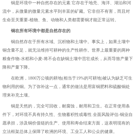
铜是环境中一种自然存在的元素.它存在于地壳、海洋、湖泊和河
流中，从微量的微量元素水平到丰富的矿藏。它非但不有害，而且对
生命至关重要-植物、鱼、动物和人类都需要铜才能正常运转。
铜在所有环境中都是自然存在的
铜自然存在于所有水域、沉积物和土壤中。事实上，如果土壤中
铜含量不足，就无法维持可耕种的生产性耕作。世界上最重要的两种
粮食作物-水稻和小麦-将不会在缺铜土壤中茁壮成长，从而导致产量下
降和产量下降。
在欧洲，1800万公顷的耕地(相当于19%的可耕地)被认为缺乏可生
物利用的铜。为了弥补这一点，通常的做法是用富铜肥料和硫酸铜处
理来补充土壤。
铜是天然的，完全可回收，耐腐蚀，耐用和卫生。在正常使用条
件下，对环境不具有持久性、生物蓄积性或毒性.全面风险评估-铜业自
愿承担，涉及铜价值链的生产、使用和寿命结束方面，这表明现有的
立法框架总体上保障了欧洲的环境、工业工人和公众的健康。