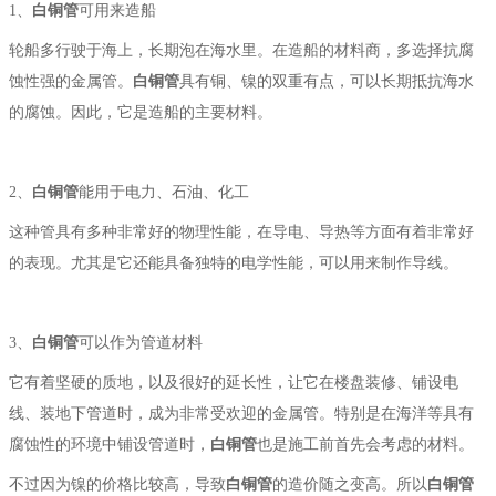
1、
白铜管
可用来造船
轮船多行驶于海上，长期泡在海水里。在造船的材料商，多选择抗腐
蚀性强的金属管。
白铜管
具有铜、镍的双重有点，可以长期抵抗海水
的腐蚀。因此，它是造船的主要材料。
2、
白铜管
能用于电力、石油、化工
这种管具有多种非常好的物理性能，在导电、导热等方面有着非常好
的表现。尤其是它还能具备独特的电学性能，可以用来制作导线。
3、
白铜管
可以作为管道材料
它有着坚硬的质地，以及很好的延长性，让它在楼盘装修、铺设电
线、装地下管道时，成为非常受欢迎的金属管。特别是在海洋等具有
腐蚀性的环境中铺设管道时，
白铜管
也是施工前首先会考虑的材料。
不过因为镍的价格比较高，导致
白铜管
的造价随之变高。所以
白铜管