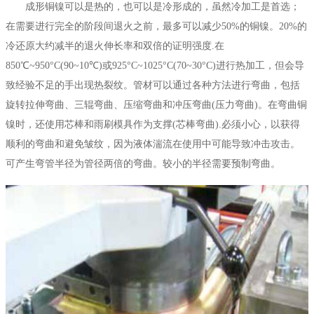
成形铜镍可以是热的，也可以是冷形成的，虽然冷加工是首选；
在需要进行完全的阶段间退火之前，最多可以减少50%的铜镍。20%的
冷还原大约减半的退火伸长率和双倍的证明强度.在
850℃~950°C(90~10℃)或925°C~1025°C(70~30°C)进行热加工，但会导
致经验不足的手出现热裂纹。管材可以通过各种方法进行弯曲，包括
旋转拉伸弯曲、三辊弯曲、压缩弯曲和冲压弯曲(压力弯曲)。在弯曲铜
镍时，还使用芯棒和雨刷模具作为支撑(芯棒弯曲).必须小心，以获得
顺利的弯曲和避免皱纹，因为液体湍流在使用中可能导致冲击攻击。
可产生弯管半径为管径两倍的弯曲。较小的半径需要预制弯曲。