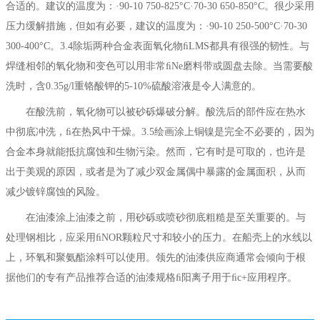
合适的。建议的温度为：·90-10 750-825°C·70-30 650-850°C。很少采用
压力缓解措施，但如有必要，建议的温度为：·90-10 250-500°C·70-30
300-400°C。3.4除垢两种合金表面氧化物ﬁLMS都具有很强的韧性。与
焊缝相邻的氧化物和变色可以用非常ﬁNe磨料带或圆盘去除。当需要酸
洗时，含0.35g/l重铬酸钾的5-10%硫酸溶液是令人满意的。
在酸洗前，氧化物可以被砂砾爆破分解。酸洗后的部件应在热水
中彻底冲洗，ﬁ在热风中干燥。3.5绘画涂上铜镍是完全不必要的，因为
合金本身就能抵抗腐蚀和生物污染。然而，它有时是可取的，也许是
出于美观的原因，或者是为了减少双金属偶中暴露的金属面积，从而
减少镀锌腐蚀的风险。
在油漆涂上油漆之前，用砂砾或喷砂彻底粗糙是至关重要的。与
处理钢相比，应采用ﬁNOR颗粒尺寸和较小的压力。在船壳上的水线以
上，环氧和聚氨酯涂料可以使用。领先的油漆供应商通常会倾向于根
据他们的专有产品推荐合适的油漆规格ﬁ阳离子用于ﬁc+应用程序。