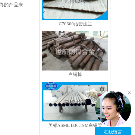
终的产品来
C70600活套法兰
白铜棒
美标ASME B36.19M白铜管
在线留言