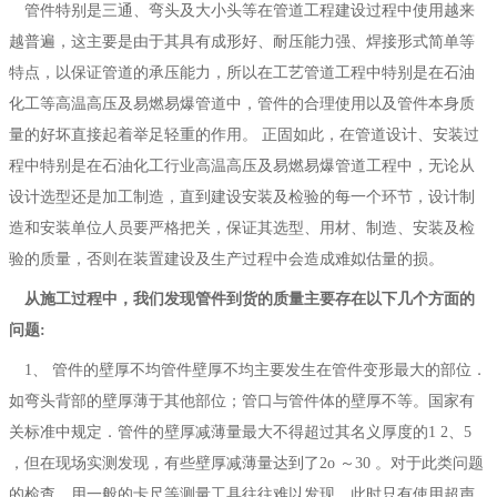
管件特别是三通、弯头及大小头等在管道工程建设过程中使用越来
越普遍，这主要是由于其具有成形好、耐压能力强、焊接形式简单等
特点，以保证管道的承压能力，所以在工艺管道工程中特别是在石油
化工等高温高压及易燃易爆管道中，管件的合理使用以及管件本身质
量的好坏直接起着举足轻重的作用。 正固如此，在管道设计、安装过
程中特别是在石油化工行业高温高压及易燃易爆管道工程中，无论从
设计选型还是加工制造，直到建设安装及检验的每一个环节，设计制
造和安装单位人员要严格把关，保证其选型、用材、制造、安装及检
验的质量，否则在装置建设及生产过程中会造成难姒估量的损。
从施工过程中，我们发现管件到货的质量主要存在以下几个方面的
问题:
1、 管件的壁厚不均管件壁厚不均主要发生在管件变形最大的部位．
如弯头背部的壁厚薄于其他部位；管口与管件体的壁厚不等。国家有
关标准中规定．管件的壁厚减薄量最大不得超过其名义厚度的1 2、5
，但在现场实测发现，有些壁厚减薄量达到了2o ～30 。对于此类问题
的检查，用一般的卡尺等测量工具往往难以发现，此时只有使用超声